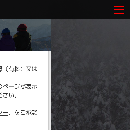
録（有料）又は
のページが表示
ださい。
シー
』をご承諾