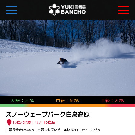
初級：20%
中級：60%
上級：20%
スノーウェーブパーク白鳥高原
岐阜･北陸エリア 岐阜県
□最長滑走:2500m △最大斜度:29° ▲標高:1100m～1276m