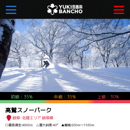
初級：35%
中級：35%
上級：30%
高鷲スノーパーク
岐阜･北陸エリア 岐阜県
□最長滑走:4800m △最大斜度:40° ▲標高:950m～1550m